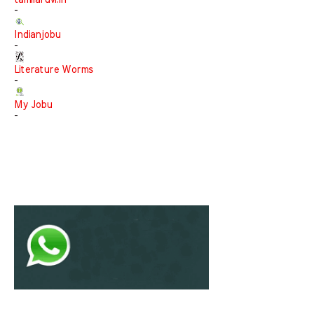
tamilaruvi.in
-
Indianjobu
-
Literature Worms
-
My Jobu
-