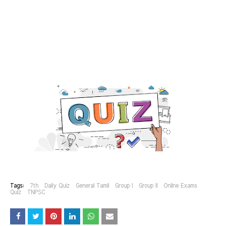
Tags:
7th
Daily Quiz
General Tamil
Group I
Group II
Online Exams
Quiz
TNPSC