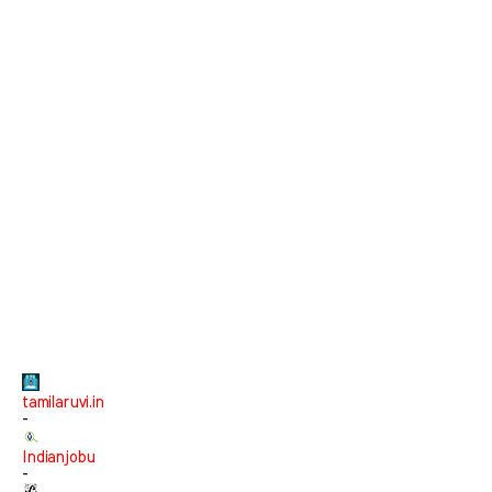
tamilaruvi.in
-
Indianjobu
-