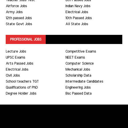
Teacher Jobs Test
8th Passed Jobs
Airforce Jobs
Indian Navy Jobs
Army Jobs
Electrical Jobs
12th passed Jobs
10th Passed Jobs
State Govt Jobs
All State Jobs
PROFESSIONAL JOBS
Lecture Jobs
Competitive Exams
UPSC Exams
NEET Exams
Arts Passed Jobs
Computer Science
Electrical Jobs
Mechanical Jobs
Civil Jobs
Scholarship Data
School teachers TGT
Intermediate Candidates
Qualifications of PhD
Engineering Jobs
Degree Holder Jobs
Bsc Paased Data