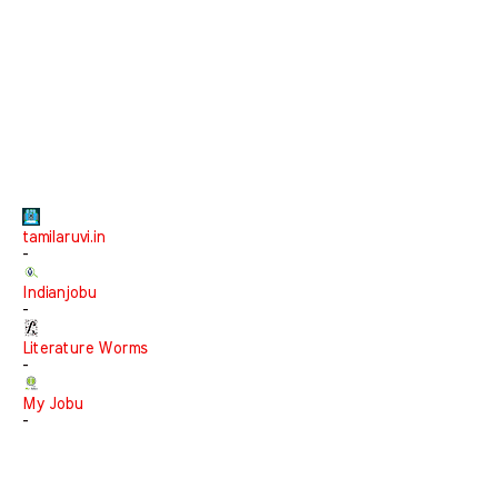
tamilaruvi.in
-
Indianjobu
-
Literature Worms
-
My Jobu
-