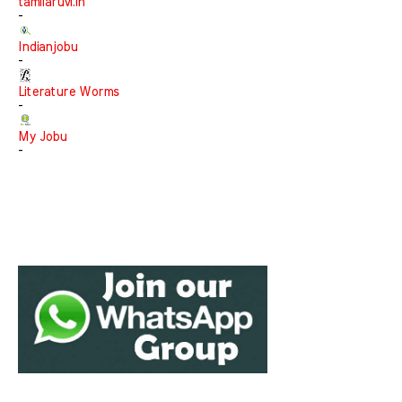
tamilaruvi.in
-
Indianjobu
-
Literature Worms
-
My Jobu
-