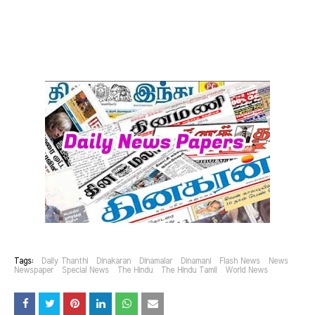
Tags:
Daily Thanthi
Dinakaran
Dinamalar
Dinamani
Flash News
News
Newspaper
Special News
The Hindu
The Hindu Tamil
World News