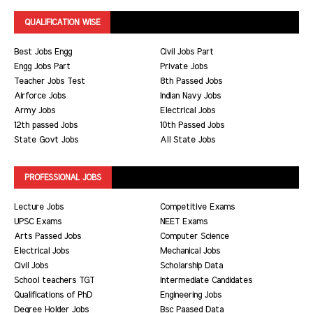
QUALIFICATION WISE
Best Jobs Engg
Civil Jobs Part
Engg Jobs Part
Private Jobs
Teacher Jobs Test
8th Passed Jobs
Airforce Jobs
Indian Navy Jobs
Army Jobs
Electrical Jobs
12th passed Jobs
10th Passed Jobs
State Govt Jobs
All State Jobs
PROFESSIONAL JOBS
Lecture Jobs
Competitive Exams
UPSC Exams
NEET Exams
Arts Passed Jobs
Computer Science
Electrical Jobs
Mechanical Jobs
Civil Jobs
Scholarship Data
School teachers TGT
Intermediate Candidates
Qualifications of PhD
Engineering Jobs
Degree Holder Jobs
Bsc Paased Data