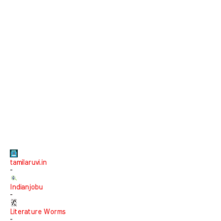
tamilaruvi.in
-
Indianjobu
-
Literature Worms
-