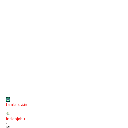
tamilaruvi.in
-
Indianjobu
-