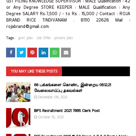
GST FILING KNOWLEDGE SUPERVISOR : MALE Qualification : 42
or Any Degree STORE KEEPER : MALE Qualification : Any
Degree SALARY Rs.7,500 / - to Rs . 15,000 / Contact : ROJA
BRAND RICE TINDIVANAM . 81110 22628 Mail :
rojabrand@gmail.com
Tags:
govt jobs
Job Offer
private jobs
YOU MAY LIKE THESE POSTS
66 பக்கங்களை கொண்ட இன்றைய 08.12.21
வேலைவாய்ப்பு தகவல்கள்
December 08, 2021
IBPS Recruitment 2021 7885 Clerk Post
October 15, 2021