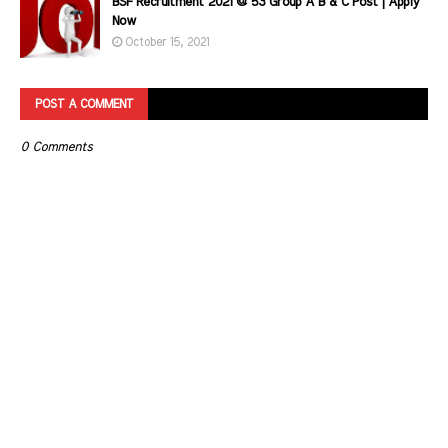
BSF Recruitment 2021 @ 53 Group A B & C Post | Apply
Now
October 15, 2021
POST A COMMENT
0 Comments