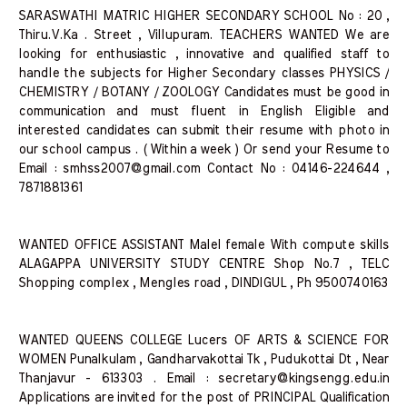
SARASWATHI MATRIC HIGHER SECONDARY SCHOOL No : 20 ,
Thiru.V.Ka . Street , Villupuram. TEACHERS WANTED We are
looking for enthusiastic , innovative and qualified staff to
handle the subjects for Higher Secondary classes PHYSICS /
CHEMISTRY / BOTANY / ZOOLOGY Candidates must be good in
communication and must fluent in English Eligible and
interested candidates can submit their resume with photo in
our school campus . ( Within a week ) Or send your Resume to
Email : smhss2007@gmail.com Contact No : 04146-224644 ,
7871881361
WANTED OFFICE ASSISTANT Malel female With compute skills
ALAGAPPA UNIVERSITY STUDY CENTRE Shop No.7 , TELC
Shopping complex , Mengles road , DINDIGUL , Ph 9500740163
WANTED QUEENS COLLEGE Lucers OF ARTS & SCIENCE FOR
WOMEN Punalkulam , Gandharvakottai Tk , Pudukottai Dt , Near
Thanjavur - 613303 . Email : secretary@kingsengg.edu.in
Applications are invited for the post of PRINCIPAL Qualification