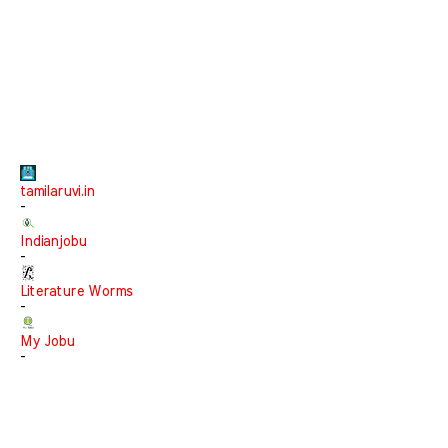
tamilaruvi.in
-
Indianjobu
-
Literature Worms
-
My Jobu
-