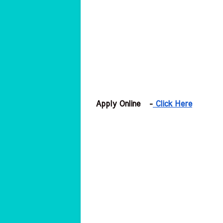
Apply Online   -
 Click Here