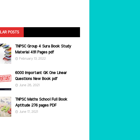
LAR POSTS
TNPSC Group 4 Sura Book Study
Material 491 Pages pdf
February 13, 2022
6000 Important GK One Linear
Questions New Book pdf
June 28, 2021
TNPSC Maths School Full Book
Aptitude 276 pages PDF
June 17, 2021