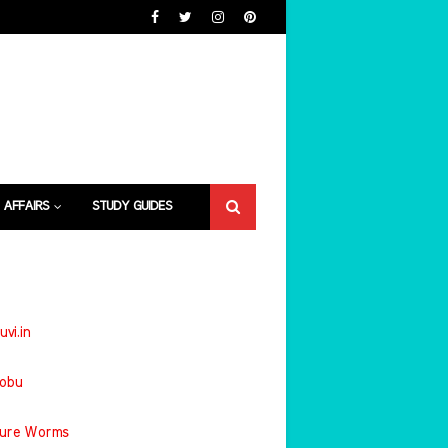
 AFFAIRS
STUDY GUIDES
uvi.in
jobu
ture Worms