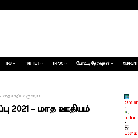
TRB
TRB TET
TNPSC
போட்டி தேர்வுகள்
CURRENT
கட்டுரைகள்
 மாத ஊதியம் ரூ.56,100
tamilar
பு 2021 – மாத ஊதியம்
-
Indian
-
Litera