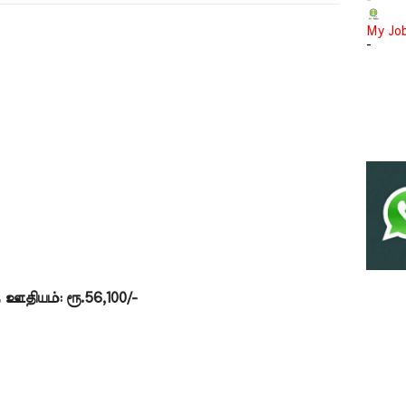
-
My Jo
-
ஊதியம்: ரூ.56,100/-