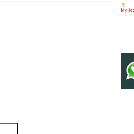
-
My Jo
-