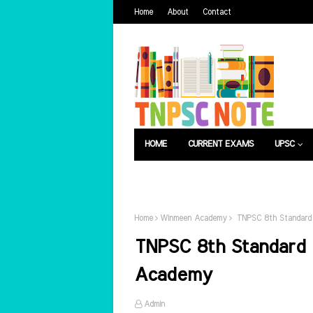
Home
About
Contact
HOME
CURRENT EXAMS
UPSC
பொது அறிவு
வேலைவாய்ப்பு
Home
Winmeen Academy
TNPSC 8th Standard 
TNPSC 8th Standard 
Academy
Admin