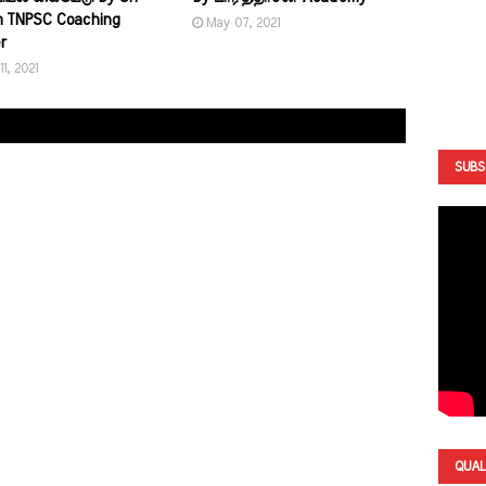
m TNPSC Coaching
May 07, 2021
r
1, 2021
SUBS
QUAL