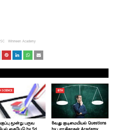
PSC
Winmeen Academy
H SCIENCE
8TH
குப்பு மூன்று பருவ
8வது குடிமையியல் Questions
யல் கையேடு by Sri
by பாரதிதாசன் Academy