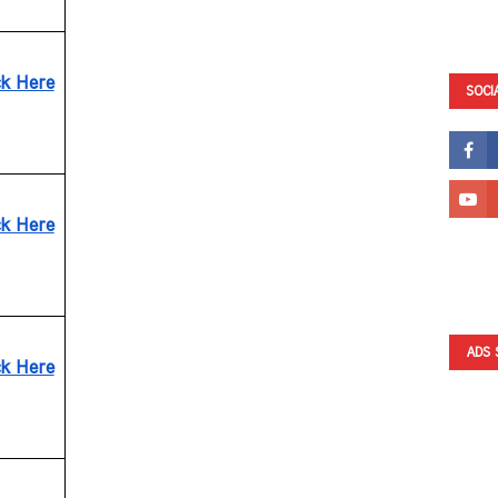
ck Here
SOCI
ck Here
ADS 
ck Here