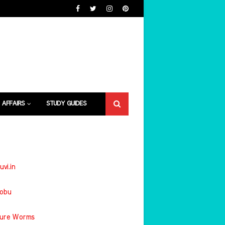
 AFFAIRS
STUDY GUIDES
uvi.in
jobu
ture Worms