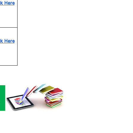
ck Here
ck Here