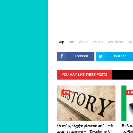
Tags:
8th
Group I
Group II
Tamil Notes
TN
Facebook
Twitter
YOU MAY LIKE THESE POSTS
8TH
8 T
போட்டி தேர்வுக்கான எட்டாம்
8 ம் வ
வகுப்பு வரலாறு இரண்டாம்
அறிவி