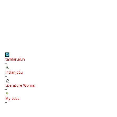
tamilaruvi.in
-
Indianjobu
-
Literature Worms
-
My Jobu
-