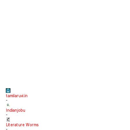
tamilaruvi.in
-
Indianjobu
-
Literature Worms
-