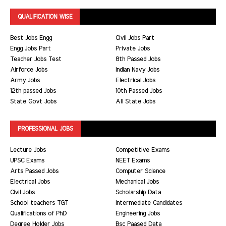
QUALIFICATION WISE
Best Jobs Engg
Civil Jobs Part
Engg Jobs Part
Private Jobs
Teacher Jobs Test
8th Passed Jobs
Airforce Jobs
Indian Navy Jobs
Army Jobs
Electrical Jobs
12th passed Jobs
10th Passed Jobs
State Govt Jobs
All State Jobs
PROFESSIONAL JOBS
Lecture Jobs
Competitive Exams
UPSC Exams
NEET Exams
Arts Passed Jobs
Computer Science
Electrical Jobs
Mechanical Jobs
Civil Jobs
Scholarship Data
School teachers TGT
Intermediate Candidates
Qualifications of PhD
Engineering Jobs
Degree Holder Jobs
Bsc Paased Data