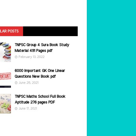
LAR POSTS
TNPSC Group 4 Sura Book Study
Material 491 Pages pdf
February 13, 2022
6000 Important GK One Linear
Questions New Book pdf
June 28, 2021
TNPSC Maths School Full Book
Aptitude 276 pages PDF
June 17, 2021