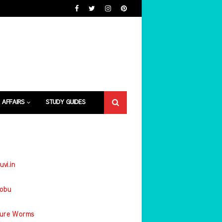
 AFFAIRS
STUDY GUIDES
uvi.in
jobu
ture Worms