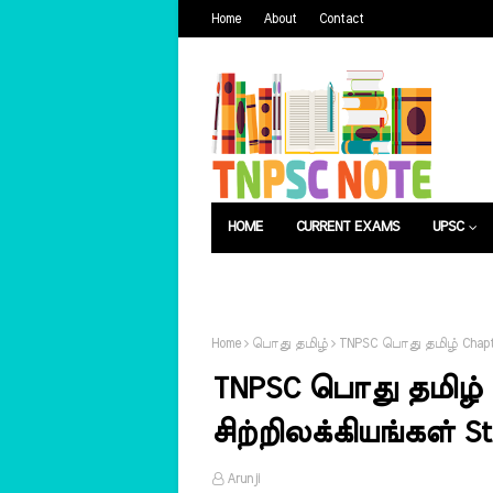
Home
About
Contact
HOME
CURRENT EXAMS
UPSC
பொது அறிவு
வேலைவாய்ப்பு
Home
பொது தமிழ்
TNPSC பொது தமிழ் Chapter
TNPSC பொது தமிழ் C
சிற்றிலக்கியங்கள் St
Arunji