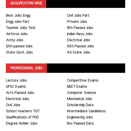
QUALIFICATION WISE
Best Jobs Engg
Civil Jobs Part
Engg Jobs Part
Private Jobs
Teacher Jobs Test
8th Passed Jobs
Airforce Jobs
Indian Navy Jobs
Army Jobs
Electrical Jobs
12th passed Jobs
10th Passed Jobs
State Govt Jobs
All State Jobs
PROFESSIONAL JOBS
Lecture Jobs
Competitive Exams
UPSC Exams
NEET Exams
Arts Passed Jobs
Computer Science
Electrical Jobs
Mechanical Jobs
Civil Jobs
Scholarship Data
School teachers TGT
Intermediate Candidates
Qualifications of PhD
Engineering Jobs
Degree Holder Jobs
Bsc Paased Data