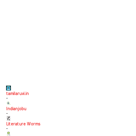
tamilaruvi.in
-
Indianjobu
-
Literature Worms
-