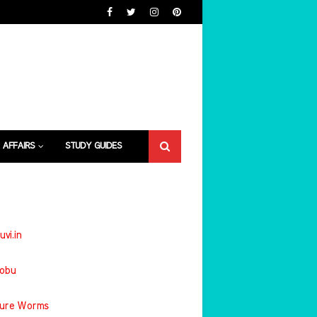
 AFFAIRS
STUDY GUIDES
uvi.in
jobu
ture Worms