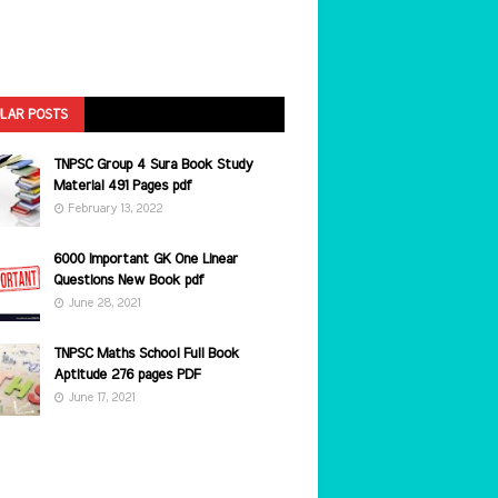
LAR POSTS
TNPSC Group 4 Sura Book Study
Material 491 Pages pdf
February 13, 2022
6000 Important GK One Linear
Questions New Book pdf
June 28, 2021
TNPSC Maths School Full Book
Aptitude 276 pages PDF
June 17, 2021