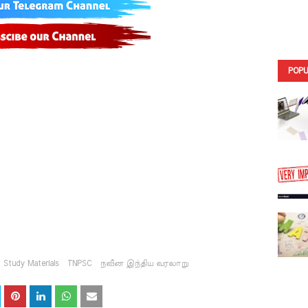
POPU
Study Materials
TNPSC
நவீன இந்திய வரலாறு