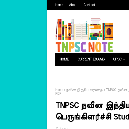
Home
About
Contact
HOME
CURRENT EXAMS
UPSC
பொது அறிவு
வேலைவாய்ப்பு
Home
நவீன இந்திய வரலாறு
TNPSC நவீன இந
PDF
TNPSC நவீன இந்திய
பெருங்கிளர்ச்சி Stud